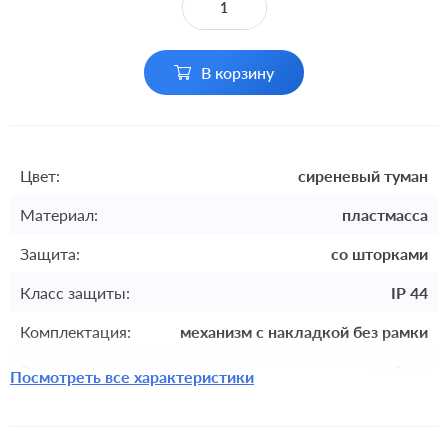
В корзину
Цвет:
сиреневый туман
Материал:
пластмасса
Защита:
со шторками
Класс защиты:
IP 44
Комплектация:
механизм с накладкой без рамки
Разъемы:
двойная
Посмотреть все характеристики
Крепления:
винтовые клеммы