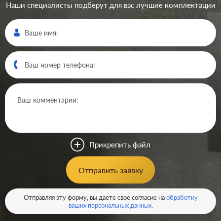
Наши специалисты подберут для вас лучшие комплектации
Производ.:
Systeme Electric
Серия:
Glossa
Цвет:
сиреневый туман
Прикрепить файл
Материал:
пластмасса
293
Отправить заявку
Р
Кол-во клавиш:
одноклавишный
В корзину
Отправляя эту форму, вы даете свое согласие на
обработку
Подсветка:
без подсветки
ваших персональных данных
.