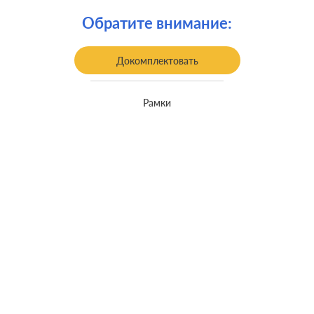
Монтаж:
встроенный монтаж
Обратите внимание:
Заземление:
с заземлением
Докомплектовать
Рамки