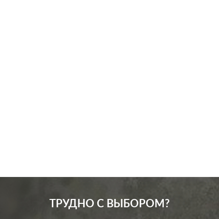
Производ.:
Systeme Electric
Серия:
Glossa
Цвет:
сиреневый туман
Материал:
пластмасса
286
Р
Кол-во клавиш:
одноклавишный
В корзину
Подсветка:
без подсветки
ТРУДНО С ВЫБОРОМ?