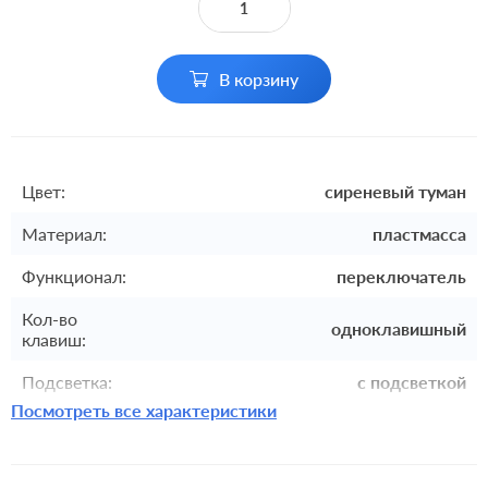
В корзину
Цвет:
сиреневый туман
Материал:
пластмасса
Функционал:
переключатель
Кол-во
одноклавишный
клавиш:
Подсветка:
с подсветкой
Посмотреть все характеристики
Включение:
клавишный
Комплектация:
механизм с накладкой без рамки