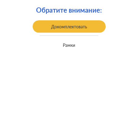
Крепления:
винтовые клеммы
Обратите внимание:
встроенный монтаж, с
Монтаж:
возможностью накладного монтажа
Докомплектовать
Класс защиты:
IP 44
Рамки