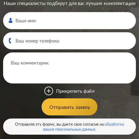
Наши специалисты подберут для вас лучшие комплектации
Производ.:
Systeme Electric
Серия:
GLOSSA
Цвет:
сиреневый туман
Прикрепить файл
Материал:
пластмасса
296
Отправить заявку
Р
Защита:
без шторок
В корзину
Отправляя эту форму, вы даете свое согласие на
обработку
ваших персональных данных
.