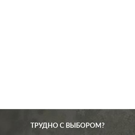
Производ.:
Systeme Electric
Серия:
GLOSSA
Цвет:
сиреневый туман
Материал:
пластмасса
256
Р
Защита:
без шторок
В корзину
ТРУДНО С ВЫБОРОМ?