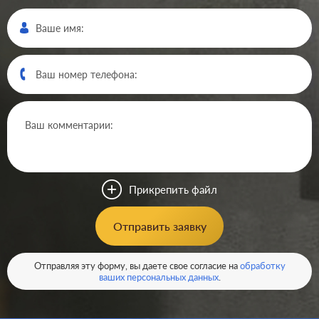
Производ.:
Jung
Серия:
A creation
,
A 500
Цвет:
алюминий
Прикрепить файл
Материал:
пластмасса
1068
Отправить заявку
Р
Тип RJ-
RJ11, RJ12, RJ45 Cat.3
разъема:
(ISDN), RJ45 Cat.5e (UTP)
В корзину
Отправляя эту форму, вы даете свое согласие на
обработку
ваших персональных данных
.