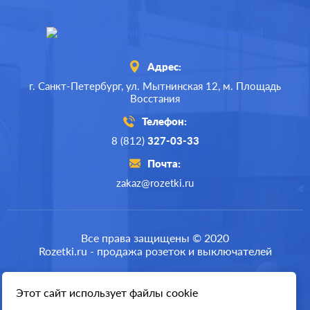
Адрес:
г. Санкт-Петербург,
ул. Мытнинская 12,
м. Площадь
Восстания
Телефон:
8 (812)
327-03-33
Почта:
zakaz@rozetki.ru
Производ.:
JUNG
A plus
,
A 500
,
A
Серия:
Все права защищены © 2020
creation
Rozetki.ru - продажа розеток и выключателей
Цвет:
алюминий
Материал:
пластмасса
Этот сайт использует файлы cookie
Разработка сайта
2689
Р