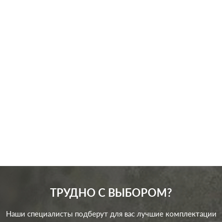
Производ.:
Jung
Серия:
A creation
,
A 500
Цвет:
алюминий
Материал:
пластмасса
1068
Р
RJ11, RJ12, RJ45 Cat.3
Тип RJ-
(ISDN), RJ45 Cat.5e (STP),
разъема:
RJ45 Cat.5e (UTP), RJ45
В корзину
Cat.6 (STP)
ТРУДНО С ВЫБОРОМ?
Наши специалисты подберут для вас лучшие комплектации