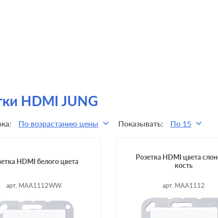
тки HDMI JUNG
ка:
По возрастанию цены
Показывать:
По 15
Розетка HDMI цвета слон
зетка HDMI белого цвета
кость
арт. MAA1112WW
арт. MAA1112