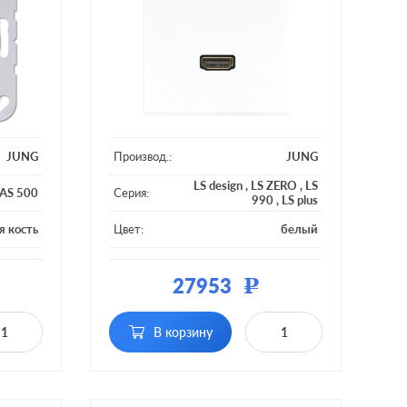
JUNG
Производ.:
JUNG
LS design
,
LS ZERO
,
LS
AS 500
Серия:
990
,
LS plus
я кость
Цвет:
белый
тмасса
Материал:
пластмасса
27953
Р
В корзину