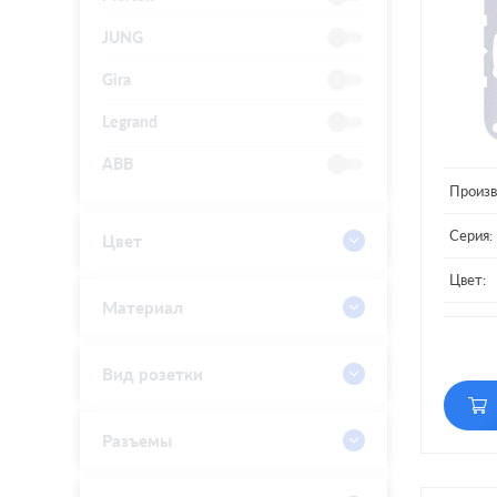
JUNG
Gira
Legrand
ABB
Произв
Серия:
Цвет
Цвет:
Материал
Матери
Вид розетки
Разъемы