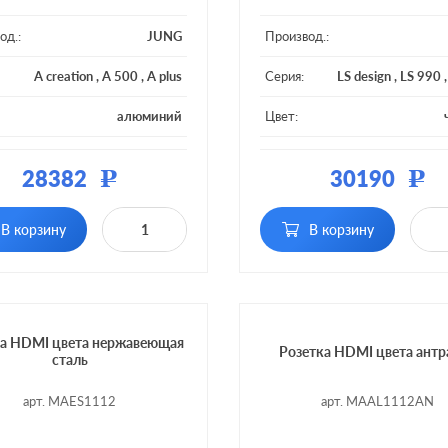
од.:
JUNG
Производ.:
A creation
,
A 500
,
A plus
Серия:
LS design
,
LS 990
алюминий
Цвет:
ал:
пластмасса
Материал:
плас
28382
30190
Р
Р
В корзину
В корзину
ка HDMI цвета нержавеющая
Розетка HDMI цвета антр
сталь
арт. MAES1112
арт. MAAL1112AN