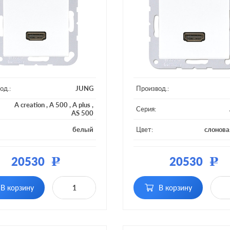
од.:
JUNG
Производ.:
A creation
,
A 500
,
A plus
,
Серия:
AS 500
белый
Цвет:
слонова
ал:
пластмасса
Материал:
плас
20530
20530
Р
Р
В корзину
В корзину