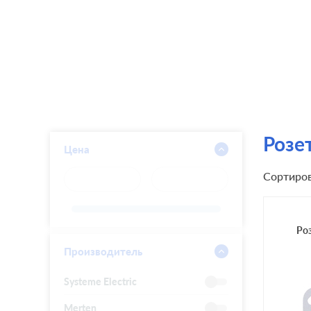
Розе
Цена
Сортиров
Ро
Производитель
Systeme Electric
Merten