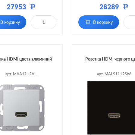
ал:
пластмасса
Материал:
плас
27953
28289
Р
Р
В корзину
В корзину
тка HDMI цвета алюминий
Розетка HDMI черного ц
арт. MAA1112AL
арт. MALS1112SW