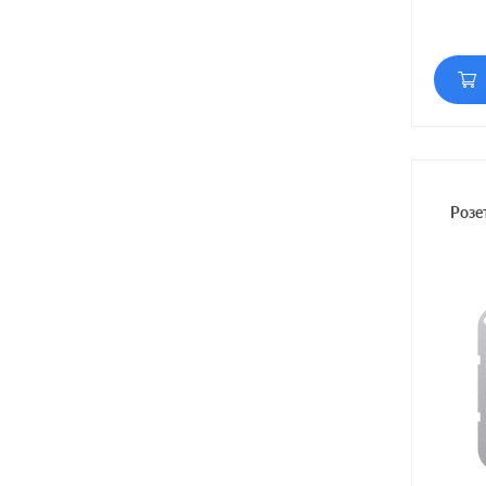
Матери
Розе