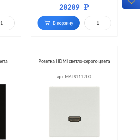
тмасса
Материал:
пластмасса
28289
Р
В корзину
вета
Розетка HDMI светло-серого цвета
арт. MALS1112LG