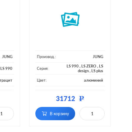
JUNG
Производ.:
JUNG
LS 990
,
LS ZERO
,
LS
,
LS 990
Серия:
design
,
LS plus
трацит
Цвет:
алюминий
металл
Материал:
металл
31712
Р
В корзину