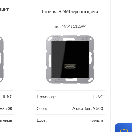
ацит
Розетка HDMI черного цвета
арт. MAA1112SW
JUNG
Производ.:
JUNG
AS 500
Серия:
A creation
,
A 500
атовый
Цвет:
черный