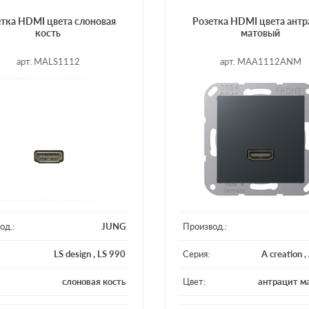
етка HDMI цвета слоновая
Розетка HDMI цвета антр
кость
матовый
арт. MALS1112
арт. MAA1112ANM
од.:
JUNG
Производ.:
LS design
,
LS 990
Серия:
A creation
,
слоновая кость
Цвет:
антрацит м