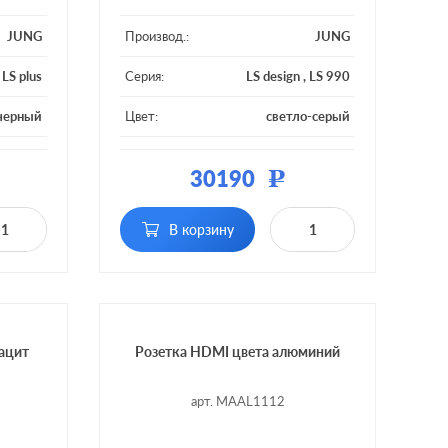
JUNG
Производ.:
JUNG
,
LS plus
Серия:
LS design
,
LS 990
черный
Цвет:
светло-серый
тмасса
Материал:
пластмасса
30190
Р
В корзину
ацит
Розетка HDMI цвета алюминий
арт. MAAL1112