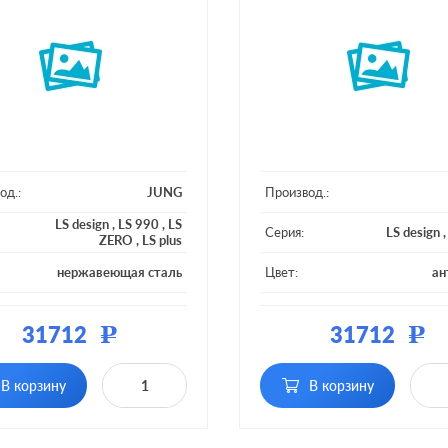
од.:
JUNG
Производ.:
LS design
,
LS 990
,
LS
Серия:
LS design
ZERO
,
LS plus
нержавеющая сталь
Цвет:
ан
ал:
металл
Материал:
31712
31712
Р
Р
В корзину
В корзину