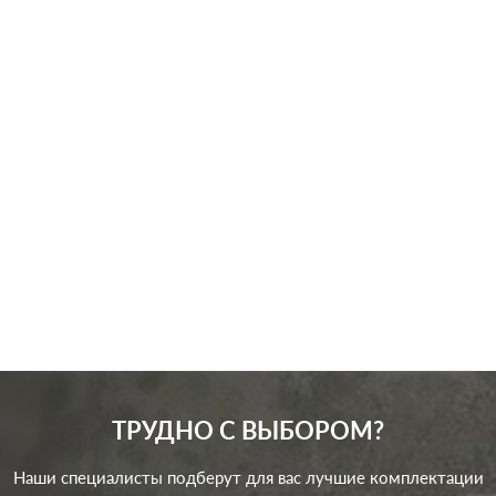
Производ.:
JUNG
Серия:
AS 500
Цвет:
белый
Материал:
пластмасса
369
Р
Кол-во клавиш:
одноклавишный
В корзину
Подсветка:
без подсветки
ТРУДНО С ВЫБОРОМ?
Наши специалисты подберут для вас лучшие комплектации