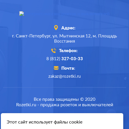
Адрес:
г. Санкт-Петербург,
ул. Мытнинская 12,
м. Площадь
Восстания
Телефон:
8 (812)
327-03-33
Почта:
zakaz@rozetki.ru
Производ.:
Jung
ECO profi
,
A creation
,
A
Серия:
Все права защищены © 2020
500
,
AS 500
Rozetki.ru - продажа розеток и выключателей
Цвет:
белый
Материал:
пластмасса
Этот сайт использует файлы cookie
Разработка сайта
518
Р