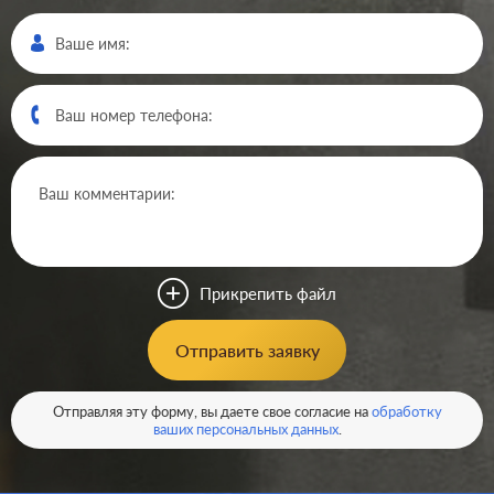
Производ.:
Jung
ECO profi
,
A creation
,
A
Серия:
500
,
AS 500
Цвет:
белый
Прикрепить файл
Материал:
пластмасса
518
Отправить заявку
Р
Тип RJ-
RJ11, RJ12, RJ45 Cat.3
разъема:
(ISDN), RJ45 Cat.5e (UTP)
В корзину
Отправляя эту форму, вы даете свое согласие на
обработку
ваших персональных данных
.