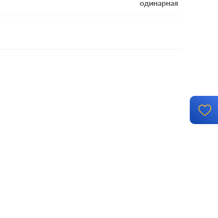
одинарная
механизм с накладкой без рамки
накладной монтаж