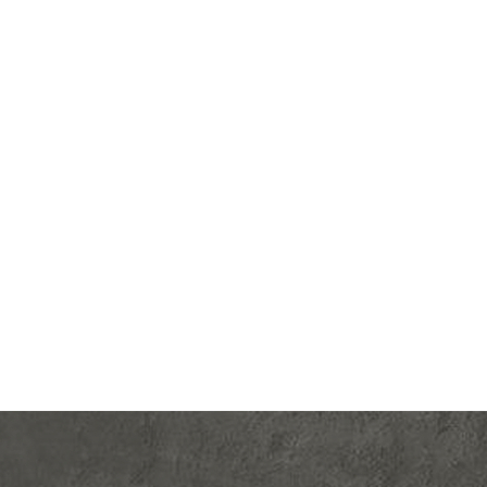
lectric
Производ.:
Systeme Electric
Blanca
Серия:
Blanca
трацит
Цвет:
антрацит
тмасса
Материал:
пластмасса
355
Р
ишный
Кол-во клавиш:
двухклавишный
В корзину
светки
Подсветка:
без подсветки