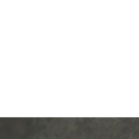
од.:
Systeme Electric
Производ.:
Systeme E
Blanca
Серия:
антрацит
Цвет:
ан
иал:
пластмасса
Материал:
плас
279
309
Р
Р
а:
со шторками
Кол-во клавиш:
одноклав
В корзину
В корзину
Подсветка:
без под