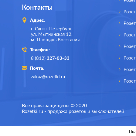
Розет
Контакты
Розе
Адрес:
Розе
г. Санкт-Петербург,
ул. Мытнинская 12,
Розет
м. Площадь Восстания
Розет
Телефон:
Розе
8 (812)
327-03-33
Почта:
Розет
zakaz@rozetki.ru
Розет
Производ.:
Systeme Electric
Произв
Все права защищены © 2020
Rozetki.ru - продажа розеток и выключателей
Серия:
Blanca
Серия:
Цвет:
антрацит
Цвет:
Пол