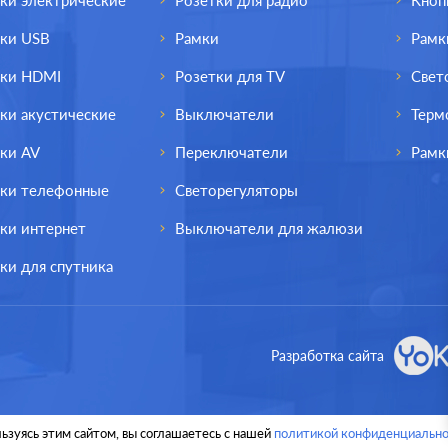
ки электрические
Розетки для радио
Кноп
тки USB
Рамки
Рамк
тки HDMI
Розетки для TV
Свет
ки акустические
Выключатели
Терм
ки AV
Переключатели
Рамк
тки телефонные
Светорегуляторы
ки интернет
Выключатели для жалюзи
ки для спутника
од.:
Systeme Electric
Производ.:
Systeme E
Разработка сайта
Blanca
Серия:
антрацит
Цвет:
ан
ьзуясь этим сайтом, вы соглашаетесь с нашей
политикой конфиденциально