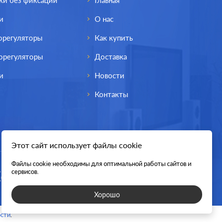
ки без фиксации
Главная
и
О нас
орегуляторы
Как купить
орегуляторы
Доставка
и
Новости
Контакты
Этот сайт использует файлы cookie
Файлы cookie необходимы для оптимальной работы сайтов и
lectric
Производ.:
Systeme Electric
сервисов.
Blanca
Серия:
Blanca
Хорошо
трацит
Цвет:
антрацит
сти
.