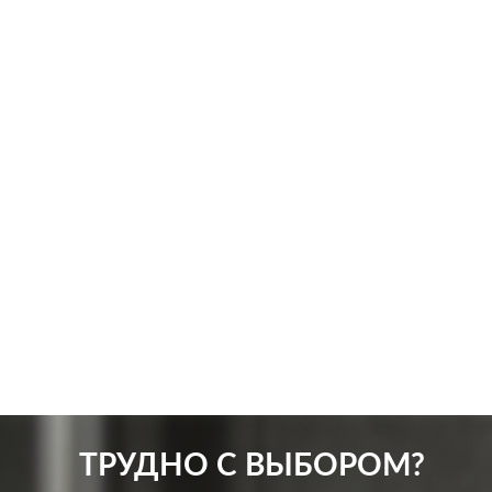
Производ.:
Systeme Electric
Произв
Серия:
Blanca
Серия:
Цвет:
антрацит
Цвет:
Материал:
пластмасса
Матер
256
Р
Кол-во клавиш:
одноклавишный
Защит
В корзину
Подсветка:
без подсветки
ТРУДНО С ВЫБОРОМ?