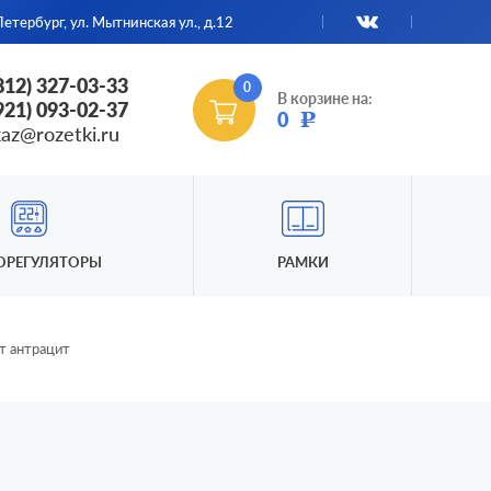
етербург, ул. Мытнинская ул., д.12
(812) 327-03-33
0
В корзине на:
(921) 093-02-37
0
Р
kaz@rozetki.ru
ОРЕГУЛЯТОРЫ
РАМКИ
т антрацит