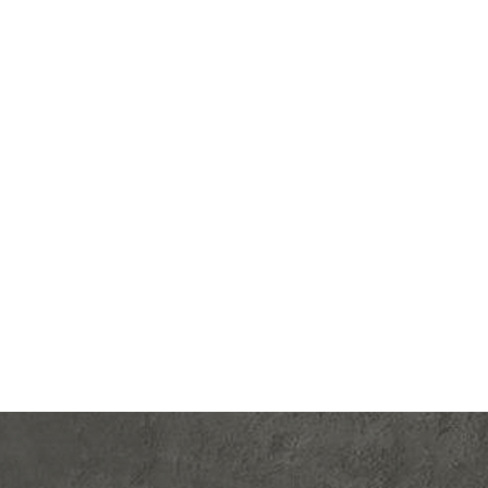
lectric
Производ.:
Schneider Electric
Blanca
Серия:
Blanca
трацит
Цвет:
антрацит
тмасса
Материал:
пластмасса
428
Р
светки
Тип RJ-разъема:
RJ11
В корзину