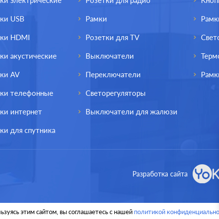
ки электрические
Розетки для радио
Кноп
тки USB
Рамки
Рамк
тки HDMI
Розетки для TV
Свет
ки акустические
Выключатели
Терм
ки AV
Переключатели
Рамк
тки телефонные
Светорегуляторы
ки интернет
Выключатели для жалюзи
ки для спутника
Разработка сайта
ьзуясь этим сайтом, вы соглашаетесь с нашей
политикой конфиденциально