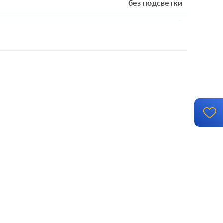
без подсветки
клавишный
механизм с накладкой и рамкой
винтовые клеммы
й монтаж, с возможностью накладного монтажа
-