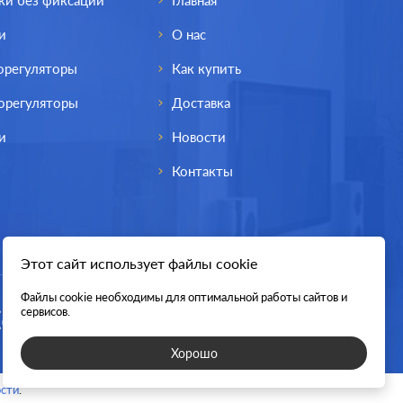
ки без фиксации
Главная
и
О нас
орегуляторы
Как купить
орегуляторы
Доставка
и
Новости
Контакты
Этот сайт использует файлы cookie
Файлы cookie необходимы для оптимальной работы сайтов и
сервисов.
Хорошо
сти
.