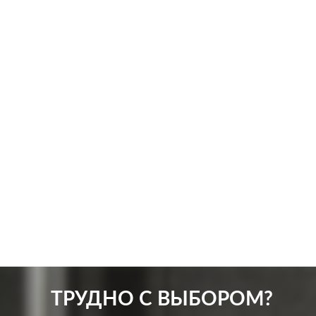
Производ.:
Systeme Electric
Произв
Серия:
Blanca
Серия:
Цвет:
антрацит
Цвет:
Материал:
пластмасса
Матер
279
Р
Защита:
со шторками
Вид ро
В корзину
ТРУДНО С ВЫБОРОМ?