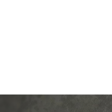
од.:
Schneider Electric
Производ.:
Schneider E
Blanca
Серия:
антрацит
Цвет:
ан
иал:
пластмасса
Материал:
плас
400
411
Р
Р
зетки:
телевизионная (TV)
Подсветка:
без под
В корзину
В корзину