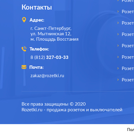
Розет
Контакты
Розе
Адрес:
Розе
г. Санкт-Петербург,
ул. Мытнинская 12,
Розет
м. Площадь Восстания
Розет
Телефон:
Розе
8 (812)
327-03-33
Почта:
Розет
zakaz@rozetki.ru
Розет
Производ.:
Schneider Electric
Все права защищены © 2020
Rozetki.ru - продажа розеток и выключателей
Серия:
Blanca
Цвет:
антрацит
Пол