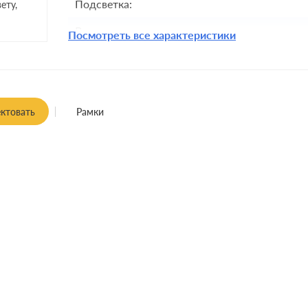
Подсветка:
ету,
Включение:
Посмотреть все характеристики
Комплектация:
Крепления:
Монтаж:
встроенны
ктовать
Рамки
Класс защиты: