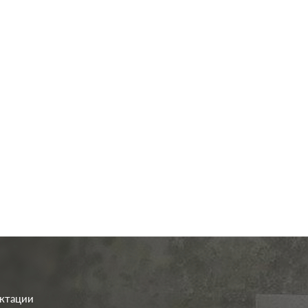
од.:
Systeme Electric
Производ.:
Systeme E
Blanca
Серия:
антрацит
Цвет:
ан
иал:
пластмасса
Материал:
плас
279
309
Р
Р
а:
со шторками
Кол-во клавиш:
одноклав
В корзину
В корзину
Подсветка:
без под
ектации