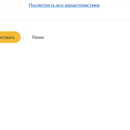
оборудования:
индукционн
Посмотреть все характеристики
Комплектация:
Монтаж:
встроенны
ктовать
Рамки