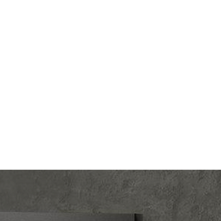
lectric
Производ.:
Systeme Electric
Blanca
Серия:
Blanca
трацит
Цвет:
антрацит
тмасса
Материал:
пластмасса
355
Р
ишный
Кол-во клавиш:
двухклавишный
В корзину
светки
Подсветка:
без подсветки