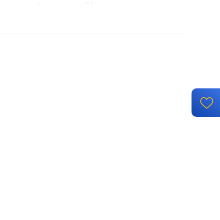
ым трансформатором (L), лампы с электронным
трансформатором (C)
механизм с накладкой и рамкой
й монтаж, с возможностью накладного монтажа