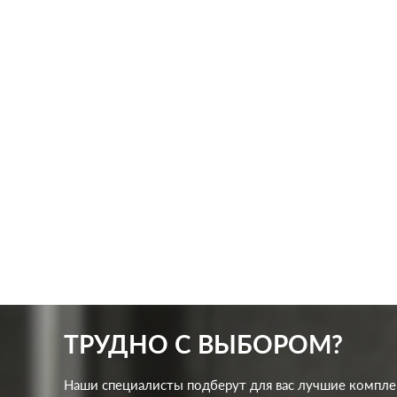
Производ.:
Systeme Electric
Произв
Серия:
Blanca
Серия:
Цвет:
антрацит
Цвет:
Материал:
пластмасса
Матер
256
Р
Кол-во клавиш:
одноклавишный
Защит
В корзину
Подсветка:
без подсветки
ТРУДНО С ВЫБОРОМ?
Наши специалисты подберут для вас лучшие компл