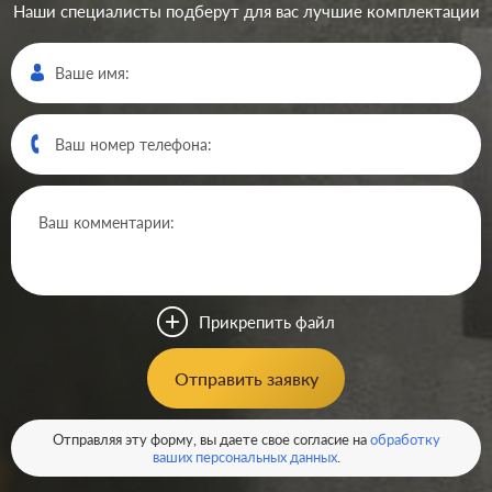
Наши специалисты подберут для вас лучшие комплектации
Производ.:
Systeme Electric
Серия:
Blanca
Цвет:
ясень
Прикрепить файл
Материал:
пластмасса
305
Отправить заявку
Р
Защита:
со шторками
В корзину
Отправляя эту форму, вы даете свое согласие на
обработку
ваших персональных данных
.