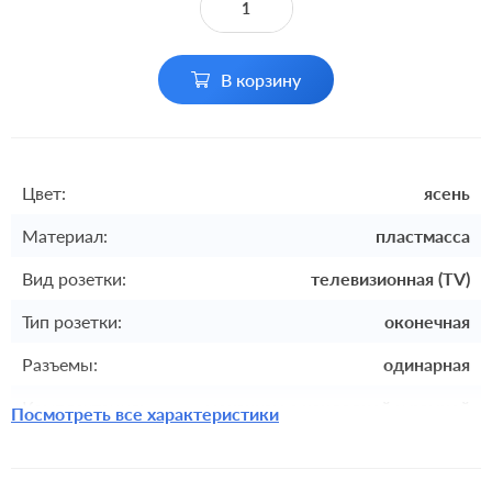
В корзину
Цвет:
ясень
Материал:
пластмасса
Вид розетки:
телевизионная (TV)
Тип розетки:
оконечная
Разъемы:
одинарная
Комплектация:
механизм с накладкой и рамкой
Посмотреть все характеристики
встроенный монтаж, с
Монтаж:
возможностью накладного монтажа