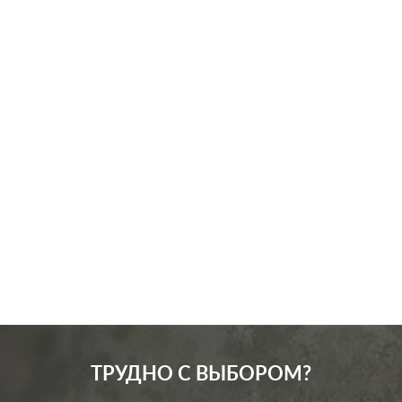
Производ.:
Systeme Electric
Серия:
Blanca
Цвет:
ясень
Материал:
пластмасса
282
Р
Защита:
без шторок
В корзину
ТРУДНО С ВЫБОРОМ?