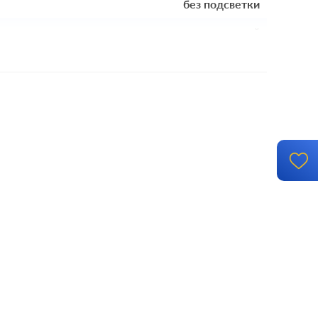
без подсветки
клавишный
механизм с накладкой и рамкой
винтовые клеммы
й монтаж, с возможностью накладного монтажа
-