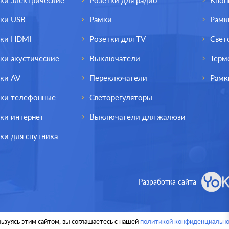
ки электрические
Розетки для радио
Кноп
тки USB
Рамки
Рамк
тки HDMI
Розетки для TV
Свет
ки акустические
Выключатели
Терм
ки AV
Переключатели
Рамк
тки телефонные
Светорегуляторы
ки интернет
Выключатели для жалюзи
ки для спутника
Производ.:
Schneider Electric
Разработка сайта
Серия:
Blanca
Цвет:
ясень
ьзуясь этим сайтом, вы соглашаетесь с нашей
политикой конфиденциально