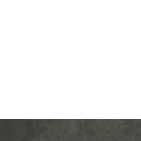
од.:
Systeme Electric
Производ.:
Schneider E
Blanca
Серия:
ясень
Цвет:
иал:
пластмасса
Материал:
плас
305
401
Р
Р
а:
со шторками
Вид розетки:
телевизионна
В корзину
В корзину