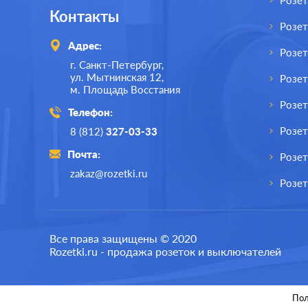
Розет
Контакты
Розе
Адрес:
Розе
г. Санкт-Петербург,
ул. Мытнинская 12,
Розет
м. Площадь Восстания
Розет
Телефон:
Розе
8 (812)
327-03-33
Почта:
Розет
zakaz@rozetki.ru
Розет
Производ.:
Schneider Electric
Все права защищены © 2020
Rozetki.ru - продажа розеток и выключателей
Серия:
Blanca
Цвет:
ясень
Пол