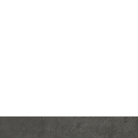
lectric
Производ.:
Schneider Electric
Blanca
Серия:
Blanca
ясень
Цвет:
ясень
тмасса
Материал:
пластмасса
425
Р
я (TV)
Тип RJ-разъема:
RJ11
В корзину