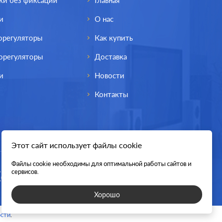
ки без фиксации
Главная
и
О нас
орегуляторы
Как купить
орегуляторы
Доставка
и
Новости
Контакты
Этот сайт использует файлы cookie
Файлы cookie необходимы для оптимальной работы сайтов и
Производ.:
Schneider Electric
сервисов.
Серия:
Blanca
Хорошо
Цвет:
ясень
сти
.