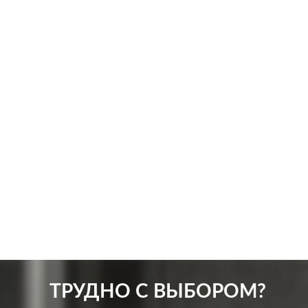
Производ.:
Systeme Electric
Произв
Серия:
Blanca
Серия:
Цвет:
ясень
Цвет:
Материал:
пластмасса
Матер
282
Р
Защита:
без шторок
Защит
В корзину
ТРУДНО С ВЫБОРОМ?