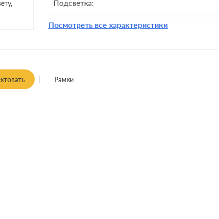
Подсветка:
ету,
Включение:
Посмотреть все характеристики
Комплектация:
Крепления:
Монтаж:
встроенны
ктовать
Рамки
Класс защиты: