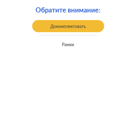
Крепления:
винтовые клеммы
Обратите внимание:
встроенный монтаж, с
Монтаж:
возможностью накладного монтажа
Докомплектовать
Класс защиты:
IP 44
Рамки