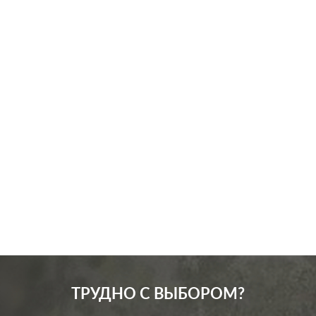
Производ.:
Systeme Electric
Серия:
GLOSSA
Цвет:
перламутр
Материал:
пластмасса
315
Р
Защита:
без шторок
В корзину
ТРУДНО С ВЫБОРОМ?