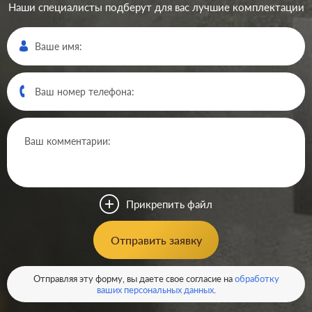
Наши специалисты подберут для вас лучшие комплектации
Производ.:
Systeme Electric
Серия:
GLOSSA
Цвет:
перламутр
Прикрепить файл
Материал:
пластмасса
364
Отправить заявку
Р
Защита:
без шторок
В корзину
Отправляя эту форму, вы даете свое согласие на
обработку
ваших персональных данных
.