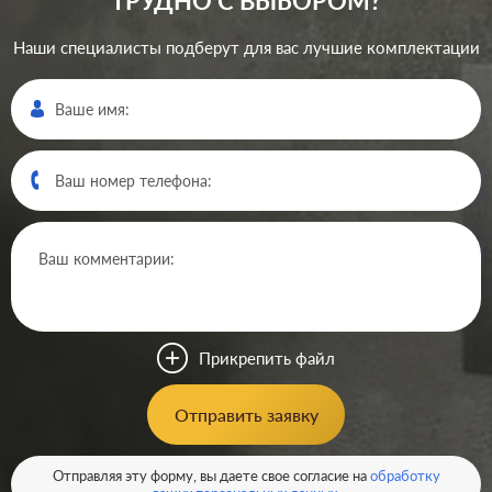
ТРУДНО С ВЫБОРОМ?
Наши специалисты подберут для вас лучшие комплектации
Производ.:
Merten
M-Pure
,
M-Plan
,
M-
Серия:
Elegance
,
M-Smart
Цвет:
полярно-белый
Прикрепить файл
Материал:
пластмасса
0
Р
Отправить заявку
Вид
радио (R), спутниковая
розетки:
(SAT), телевизионная (TV)
В корзину
Отправляя эту форму, вы даете свое согласие на
обработку