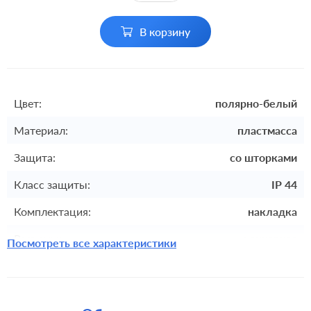
В корзину
Цвет:
полярно-белый
Материал:
пластмасса
Защита:
со шторками
Класс защиты:
IP 44
Комплектация:
накладка
Разъемы:
одинарная
Посмотреть все характеристики
безвинтовые клеммы, винтовые
Крепления:
клеммы
встроенный монтаж, с