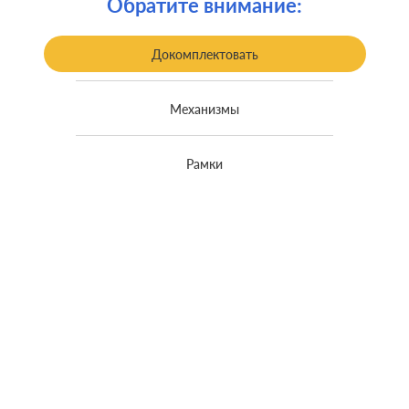
Монтаж:
Обратите внимание:
возможностью накладного монтажа
Заземление:
без заземления
Докомплектовать
Механизмы
Рамки