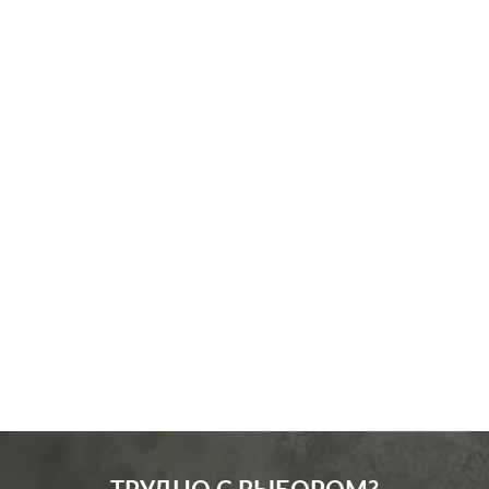
Производ.:
Merten
M-Pure
,
M-Plan
,
M-
Серия:
Elegance
,
M-Smart
,
M-
Trend
Цвет:
полярно-белый
Материал:
пластмасса
0
Р
Кол-во
одноклавишный
клавиш:
В корзину
Подсветка:
без подсветки