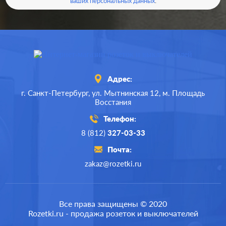
ваших персональных данных
.
Адрес:
г. Санкт-Петербург,
ул. Мытнинская 12,
м. Площадь
Восстания
Телефон:
8 (812)
327-03-33
Почта:
zakaz@rozetki.ru
Производ.:
Merten
M-Pure
,
M-Plan
,
M-
Серия:
Все права защищены © 2020
Elegance
,
M-Smart
Rozetki.ru - продажа розеток и выключателей
Цвет:
полярно-белый