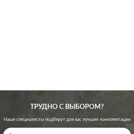
Производ.:
Merten
M-Pure
,
M-Pure Decor
,
Серия:
M-Plan
,
M-Elegance
Цвет:
антрацит
Материал:
пластмасса
0
Р
Кол-во
одноклавишный
клавиш:
В корзину
Подсветка:
без подсветки
ТРУДНО С ВЫБОРОМ?
Наши специалисты подберут для вас лучшие комплектации