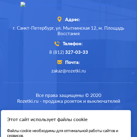
Адрес:
г. Санкт-Петербург,
ул. Мытнинская 12,
м. Площадь
Восстания
Телефон:
8 (812)
327-03-33
Почта:
zakaz@rozetki.ru
Производ.:
Merten
M-Elegance
,
M-Plan
,
M-
Серия:
Все права защищены © 2020
Pure
,
M-Pure Decor
Rozetki.ru - продажа розеток и выключателей
Цвет:
антрацит
Материал:
пластмасса
Этот сайт использует файлы cookie
Разработка сайта
0
Р
Файлы cookie необходимы для оптимальной работы сайтов и
сервисов.