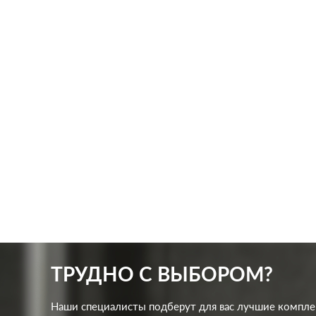
Производ.:
Merten
Произв
M-Pure
,
M-Plan
,
M-
Серия:
Серия:
Elegance
,
M-Smart
,
M-
Trend
Цвет:
Цвет:
полярно-белый
Матер
Материал:
пластмасса
0
Р
Защит
Кол-во
одноклавишный
клавиш:
В корзину
Подсветка:
без подсветки
ТРУДНО С ВЫБОРОМ?
Наши специалисты подберут для вас лучшие компл