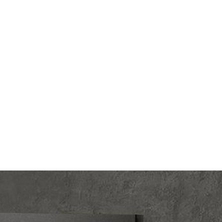
Merten
Производ.:
Merten
rt
,
M-
M-Plan
,
M-Smart
,
M-Pure
Серия:
M-Pure
,
M-Elegance
-белый
Цвет:
полярно-белый
тмасса
Материал:
пластмасса
0
Р
орками
Защита:
без шторок
В корзину