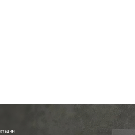
од.:
Merten
Производ.:
M-Plan
,
M-Smart
,
M-
M-Plan
,
M-Sma
Серия:
Elegance
,
M-Pure
Elegance
,
полярно-белый
Цвет:
полярно
иал:
пластмасса
Материал:
плас
0
0
Р
Р
а:
без шторок
Защита:
со шт
В корзину
В корзину
ектации