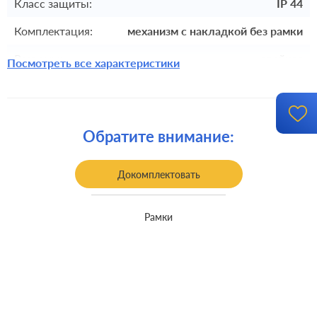
Класс защиты:
IP 44
Комплектация:
механизм с накладкой без рамки
Разъемы:
двойная
Посмотреть все характеристики
Крепления:
безвинтовые клеммы
Монтаж:
встроенный монтаж
Обратите внимание:
Заземление:
с заземлением
Докомплектовать
Рамки