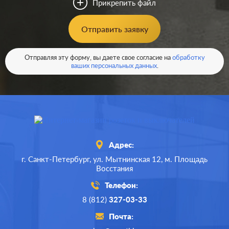
Прикрепить файл
Материал:
пластмасса
0
Р
Отправить заявку
Тип RJ-
RJ11, RJ12, RJ45 Cat.3
разъема:
(ISDN), RJ45 Cat.6a (STP)
В корзину
Отправляя эту форму, вы даете свое согласие на
обработку
ваших персональных данных
.
Адрес:
г. Санкт-Петербург,
ул. Мытнинская 12,
м. Площадь
Восстания
Телефон:
8 (812)
327-03-33
Почта: