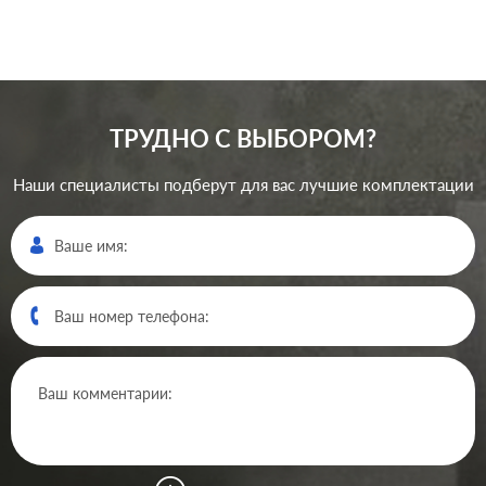
ТРУДНО С ВЫБОРОМ?
Наши специалисты подберут для вас лучшие комплектации
Производ.:
Gira
Event
,
Esprit
,
ClassiX
,
Серия:
ClassiX Art
Цвет:
кремовый глянцевый