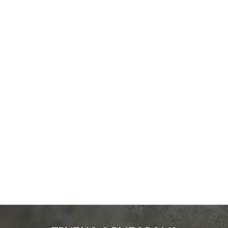
Производ.:
Gira
Серия:
Event
,
Esprit
Цвет:
алюминий
Материал:
пластмасса
0
Р
Тип RJ-
RJ11, RJ12, RJ45 Cat.3
разъема:
(ISDN), RJ45 Cat.6a (STP)
В корзину