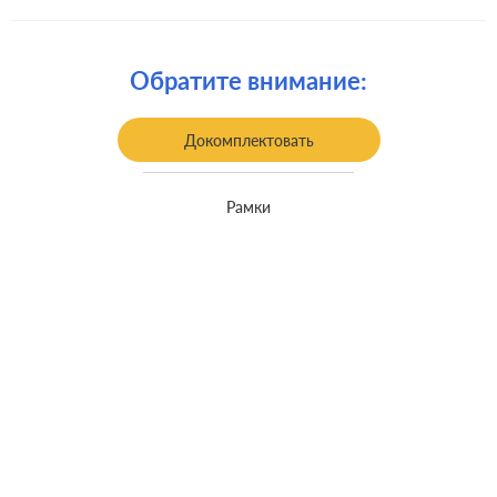
Комплектация:
механизм с накладкой без рамки
Крепления:
винтовые клеммы
Обратите внимание:
встроенный монтаж, с
Монтаж:
возможностью накладного монтажа
Докомплектовать
Класс защиты:
IP 44
Рамки