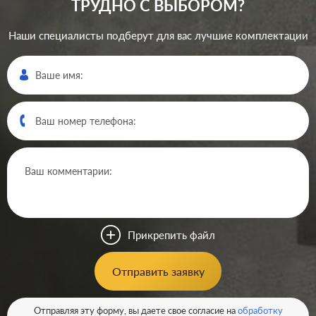
ТРУДНО С ВЫБОРОМ?
Наши специалисты подберут для вас лучшие комплектации
Производ.:
Gira
Серия:
Esprit
,
Event
,
E2
Цвет:
алюминий
Прикрепить файл
Материал:
пластмасса
0
Р
Отправить заявку
Вид USB розетки:
USB (зарядка 5В)
В корзину
Отправляя эту форму, вы даете свое согласие на
обработку
Разъемы:
двойная