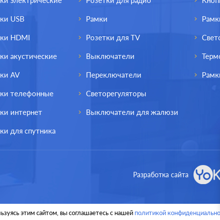
ки электрические
Розетки для радио
Кноп
тки USB
Рамки
Рамк
тки HDMI
Розетки для TV
Свет
ки акустические
Выключатели
Терм
ки AV
Переключатели
Рамк
тки телефонные
Светорегуляторы
ки интернет
Выключатели для жалюзи
ки для спутника
од.:
Schneider Electric
Производ.:
Schneider E
Разработка сайта
Atlas Design
Серия:
Atlas
белый
Цвет:
ьзуясь этим сайтом, вы соглашаетесь с нашей
политикой конфиденциально