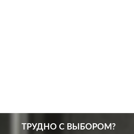
Производ.:
Schneider Electric
Произв
Серия:
Atlas Design
Серия:
Цвет:
белый
Цвет:
Материал:
пластмасса
Матер
254
Р
Вид розетки:
телевизионная (TV)
Подсв
В корзину
ТРУДНО С ВЫБОРОМ?