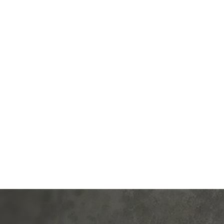
од.:
Schneider Electric
Производ.:
Schneider E
Atlas Design
Серия:
Atlas
белый
Цвет:
иал:
пластмасса
Материал:
плас
323
416
Р
Р
етка:
без подсветки
Тип RJ-разъема:
В корзину
В корзину