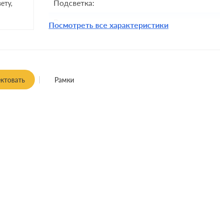
Подсветка:
ету,
Включение:
Посмотреть все характеристики
Комплектация:
Крепления:
Монтаж:
встроенны
ктовать
Рамки
Класс защиты: