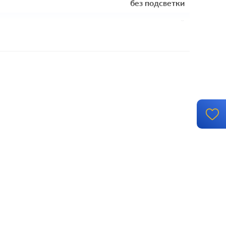
без подсветки
клавишный
механизм с накладкой и рамкой
винтовые клеммы
й монтаж, с возможностью накладного монтажа
IP 44