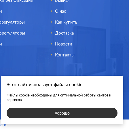
ки без фиксации
Главная
и
О нас
орегуляторы
Как купить
орегуляторы
Доставка
и
Новости
Контакты
Этот сайт использует файлы cookie
Файлы cookie необходимы для оптимальной работы сайтов и
lectric
Производ.:
Schneider Electric
сервисов.
 Design
Серия:
Atlas Design
Хорошо
белый
Цвет:
белый
сти
.