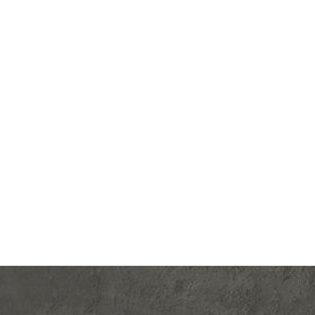
lectric
Производ.:
Schneider Electric
 Design
Серия:
Atlas Design
белый
Цвет:
белый
тмасса
Материал:
пластмасса
582
Р
RJ11
Вид розетки:
телевизионная (TV)
В корзину