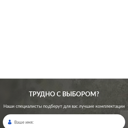
Серия:
Atlas Design
Цвет:
белый
Материал:
пластмасса
241
Р
Кол-во клавиш:
двухклавишный
В корзину
Подсветка:
без подсветки
ТРУДНО С ВЫБОРОМ?
Наши специалисты подберут для вас лучшие комплектации