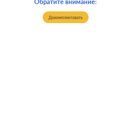
Обратите внимание:
Докомплектовать
Производ.:
Systeme Electric