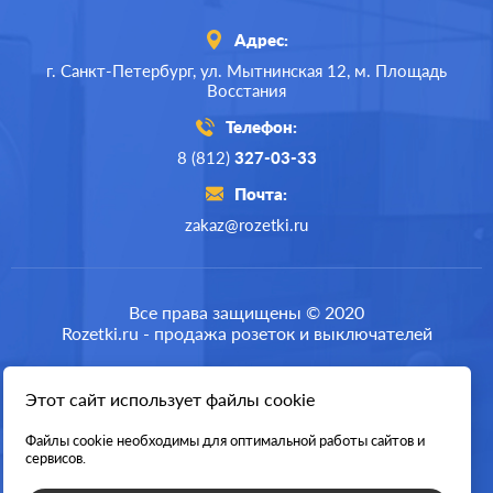
Адрес:
г. Санкт-Петербург,
ул. Мытнинская 12,
м. Площадь
Восстания
Телефон:
8 (812)
327-03-33
Почта:
zakaz@rozetki.ru
Производ.:
Schneider Electric
Серия:
Atlas Design
Все права защищены © 2020
Rozetki.ru - продажа розеток и выключателей
Цвет:
белый
Материал:
пластмасса
Этот сайт использует файлы cookie
Разработка сайта
254
Р
Файлы cookie необходимы для оптимальной работы сайтов и
Вид розетки:
телевизионная (TV)
сервисов.
В корзину