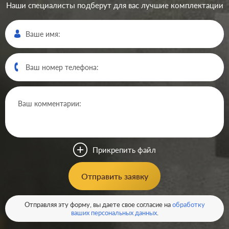
Наши специалисты подберут для вас лучшие комплектации
Производ.:
Schneider Electric
Серия:
Atlas Design
Цвет:
белый
Прикрепить файл
Материал:
пластмасса
323
Отправить заявку
Р
Подсветка:
без подсветки
В корзину
Отправляя эту форму, вы даете свое согласие на
обработку
ваших персональных данных
.