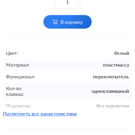
В корзину
Цвет:
белый
Материал:
пластмасса
Функционал:
переключатель
Кол-во
одноклавишный
клавиш:
Подсветка:
без подсветки
Посмотреть все характеристики
Включение:
клавишный
Комплектация:
механизм с накладкой без рамки