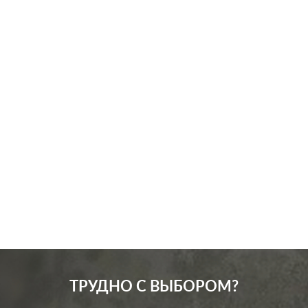
Производ.:
Schneider Electric
Серия:
Atlas Design
Цвет:
белый
Материал:
пластмасса
254
Р
Вид розетки:
телевизионная (TV)
В корзину
ТРУДНО С ВЫБОРОМ?