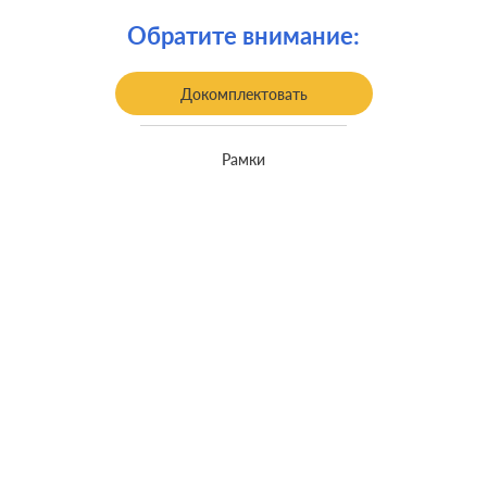
Крепления:
винтовые клеммы
Обратите внимание:
встроенный монтаж, с
Монтаж:
возможностью накладного монтажа
Докомплектовать
Класс защиты:
IP 44
Рамки