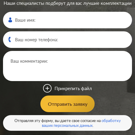
Наши специалисты подберут для вас лучшие комплектации
Производ.:
Systeme Electric
Серия:
Atlas Design
Цвет:
белый
Прикрепить файл
Материал:
пластмасса
254
Отправить заявку
Р
Кол-во клавиш:
одноклавишный
В корзину
Отправляя эту форму, вы даете свое согласие на
обработку
Подсветка:
без подсветки
ваших персональных данных
.