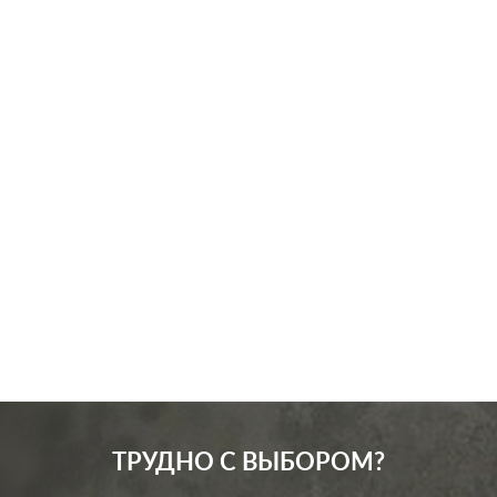
Производ.:
Systeme Electric
Серия:
Atlas Design
Цвет:
белый
Материал:
пластмасса
241
Р
Кол-во клавиш:
двухклавишный
В корзину
Подсветка:
без подсветки
ТРУДНО С ВЫБОРОМ?