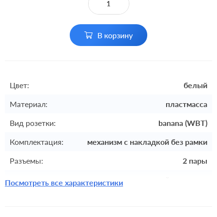
В корзину
Цвет:
белый
Материал:
пластмасса
Вид розетки:
banana (WBT)
Комплектация:
механизм с накладкой без рамки
Разъемы:
2 пары
встроенный монтаж, с
Посмотреть все характеристики
Монтаж:
возможностью накладного монтажа