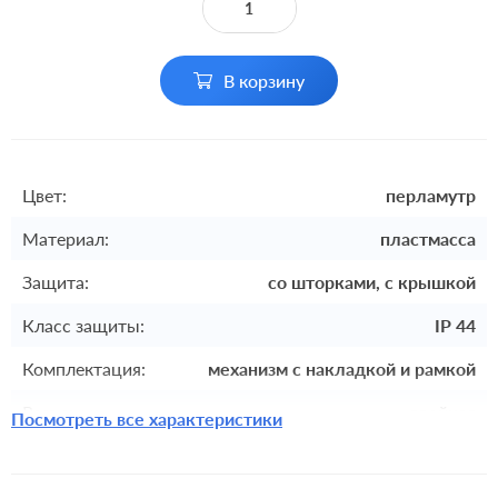
В корзину
Цвет:
перламутр
Материал:
пластмасса
Защита:
со шторками, с крышкой
Класс защиты:
IP 44
Комплектация:
механизм с накладкой и рамкой
Разъемы:
двойная
Посмотреть все характеристики
Крепления:
винтовые клеммы