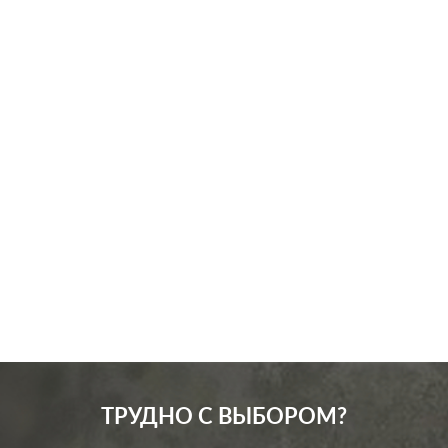
Производ.:
Systeme Electric
Серия:
Glossa
Цвет:
перламутр
Материал:
пластмасса
351
Р
Кол-во клавиш:
одноклавишный
В корзину
Подсветка:
без подсветки
ТРУДНО С ВЫБОРОМ?