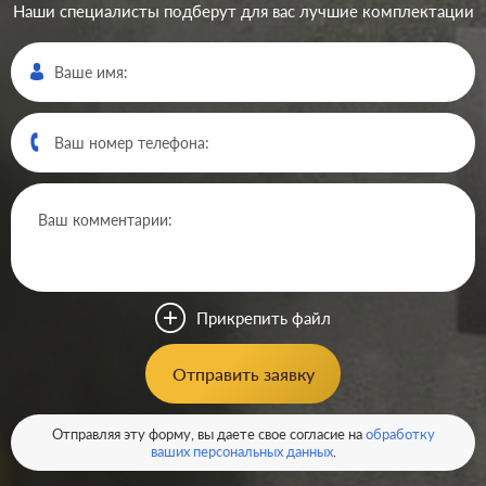
Наши специалисты подберут для вас лучшие комплектации
Производ.:
Systeme Electric
Серия:
Glossa
Цвет:
перламутр
Прикрепить файл
Материал:
пластмасса
360
Отправить заявку
Р
Кол-во клавиш:
одноклавишный
В корзину
Отправляя эту форму, вы даете свое согласие на
обработку
Подсветка:
без подсветки
ваших персональных данных
.