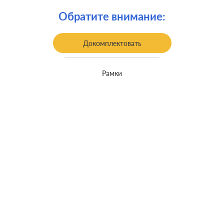
Монтаж:
встроенный монтаж
Обратите внимание:
Заземление:
с заземлением
Докомплектовать
Рамки