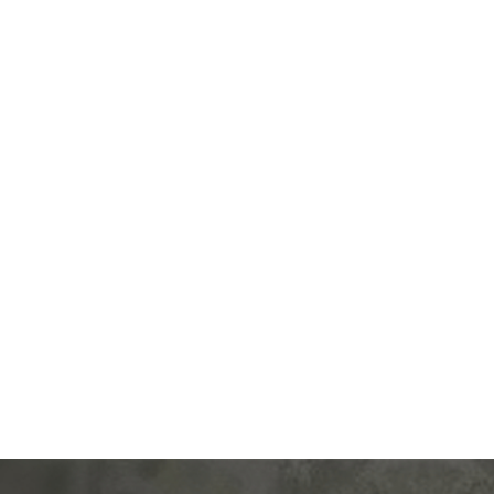
Производ.:
Merten
M-Pure
,
M-Pure Decor
,
Серия:
M-Plan
,
M-Elegance
Цвет:
алюминий
Материал:
пластмасса
0
Р
Кол-во
одноклавишный
клавиш:
В корзину
Подсветка:
без подсветки