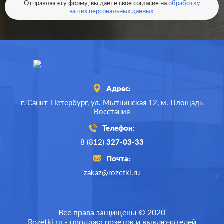
В корзину
Отправляя эту форму, вы даете свое согласие на
обработку
Разъемы:
двойная
ваших персональных данных
.
Адрес:
г. Санкт-Петербург,
ул. Мытнинская 12,
м. Площадь
Восстания
Телефон:
8 (812)
327-03-33
Почта:
zakaz@rozetki.ru
Производ.:
Merten
M-Plan
,
M-Elegance
,
M-
Серия:
Все права защищены © 2020
Pure
,
M-Pure Decor
Rozetki.ru - продажа розеток и выключателей