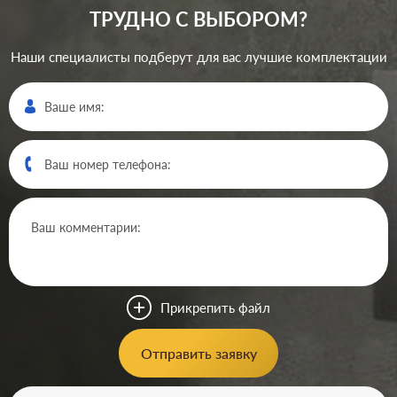
ТРУДНО С ВЫБОРОМ?
Наши специалисты подберут для вас лучшие комплектации
Производ.:
Merten
M-Plan
,
M-Elegance
,
M-
Серия:
Pure
,
M-Pure Decor
Цвет:
алюминий
Прикрепить файл
Материал:
пластмасса
0
Р
Отправить заявку
Вид USB
USB (зарядка 5В)
розетки: