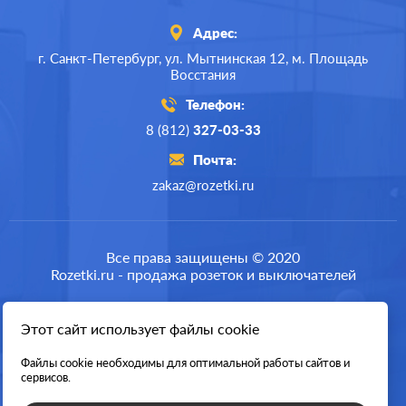
Адрес:
г. Санкт-Петербург,
ул. Мытнинская 12,
м. Площадь
Восстания
Телефон:
8 (812)
327-03-33
Почта:
zakaz@rozetki.ru
Производ.:
Merten
M-Plan
,
M-Elegance
,
M-
Серия:
Все права защищены © 2020
Pure
,
M-Pure Decor
Rozetki.ru - продажа розеток и выключателей
Цвет:
алюминий
Материал:
пластмасса
Этот сайт использует файлы cookie
Разработка сайта
0
Р
Кол-во
Файлы cookie необходимы для оптимальной работы сайтов и
двухклавишный
клавиш:
сервисов.
В корзину
Подсветка:
без подсветки