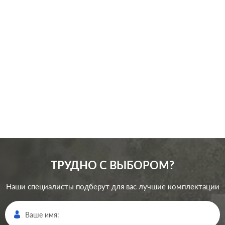
M-Pure
,
M-Pure Decor
,
Серия:
M-Plan
,
M-Elegance
Цвет:
алюминий
Материал:
пластмасса
0
Р
Кол-во
одноклавишный
клавиш:
В корзину
Подсветка:
без подсветки
ТРУДНО С ВЫБОРОМ?
Наши специалисты подберут для вас лучшие комплектации