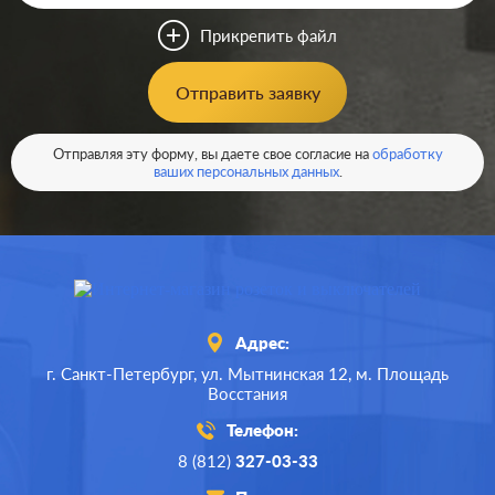
Цвет:
белый глянцевый
Прикрепить файл
Материал:
пластмасса
0
Р
Отправить заявку
Тип RJ-
RJ11, RJ12, RJ45 Cat.3
разъема:
(ISDN), RJ45 Cat.6a (STP)
В корзину
Отправляя эту форму, вы даете свое согласие на
обработку
ваших персональных данных
.
Адрес:
г. Санкт-Петербург,
ул. Мытнинская 12,
м. Площадь
Восстания
Телефон:
8 (812)
327-03-33