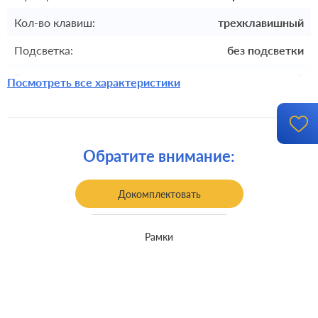
Кол-во клавиш:
трехклавишный
Подсветка:
без подсветки
Включение:
клавишный
Посмотреть все характеристики
Комплектация:
механизм с накладкой без рамки
Крепления:
винтовые клеммы
Обратите внимание:
Монтаж:
встроенный монтаж
Класс защиты:
IP 44
Докомплектовать
Рамки