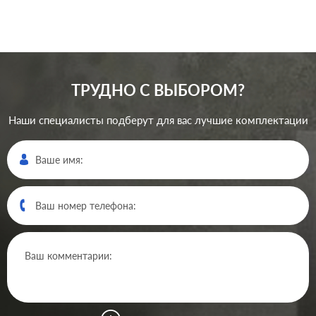
ТРУДНО С ВЫБОРОМ?
Наши специалисты подберут для вас лучшие комплектации
Производ.:
Gira
E22
,
E2
,
E3
,
Esprit
,
Event
Серия:
,
Standard 55
,
Studio
Цвет:
белый глянцевый