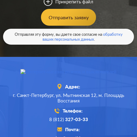
Прикрепить файл
Материал:
пластмасса
0
Р
Отправить заявку
Кол-во
одноклавишный
клавиш:
В корзину
Отправляя эту форму, вы даете свое согласие на
обработку
Подсветка:
без подсветки
ваших персональных данных
.
Адрес:
г. Санкт-Петербург,
ул. Мытнинская 12,
м. Площадь
Восстания
Телефон:
8 (812)
327-03-33
Почта: