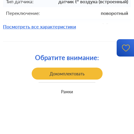
Тип датчика:
датчик t° воздуха (встроенный)
Переключение:
поворотный
Комплектация:
механизм с накладкой без рамки
Посмотреть все характеристики
встроенный монтаж, с
Монтаж:
возможностью накладного
монтажа
Обратите внимание:
Управляющие
24В
напряжение:
Докомплектовать
Максимальная
10А
нагрузка:
Рамки