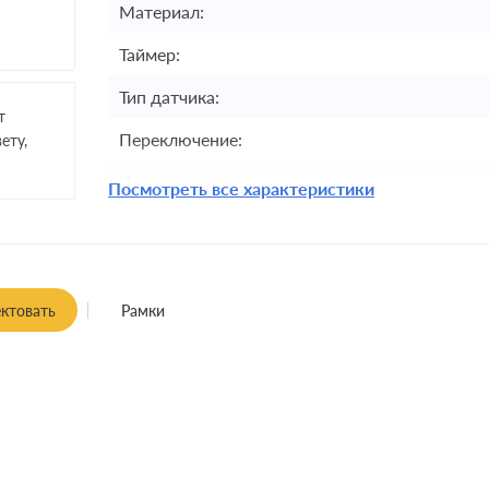
Материал:
Таймер:
Тип датчика:
т
Переключение:
ету,
Комплектация:
Посмотреть все характеристики
Монтаж:
встроенны
Управляющие напряжение:
Максимальная нагрузка:
ктовать
Рамки