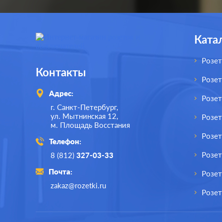
Материал:
пластмасса
Матер
0
Р
Вид USB
Вид
USB (зарядка 5В)
розетки:
розетк
Ката
В корзину
Разъемы:
двойная
Розет
Контакты
Розе
Адрес:
Розе
г. Санкт-Петербург,
ул. Мытнинская 12,
Розет
м. Площадь Восстания
Розет
Телефон:
Розе
8 (812)
327-03-33
Почта:
Розет
zakaz@rozetki.ru
Розет