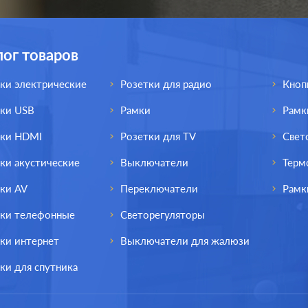
Материал:
плас
иал:
пластмасса
0
0
Р
Р
радио (R), спутниковая
Защита:
без 
и:
(SAT), телевизионная (TV)
лог товаров
В корзину
В корзину
ки электрические
Розетки для радио
Кноп
тки USB
Рамки
Рамк
тки HDMI
Розетки для TV
Свет
ки акустические
Выключатели
Терм
ки AV
Переключатели
Рамк
тки телефонные
Светорегуляторы
ки интернет
Выключатели для жалюзи
ки для спутника