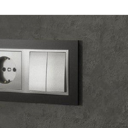
Gira
Производ.:
Gira
E2
,
E3
,
E22
,
E2
,
E3
,
Esprit
,
Event
Серия:
it
,
E22
,
Standard 55
,
Studio
нцевый
Цвет:
белый глянцевый