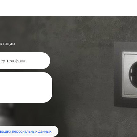
ектации
Производ.:
од.:
Gira
Standard 55
,
Серия:
E22
,
E3
,
Event
,
Esprit
Event
,
Studio
,
Espr
Цвет:
белый гля
белый глянцевый
 ваших персональных данных
.