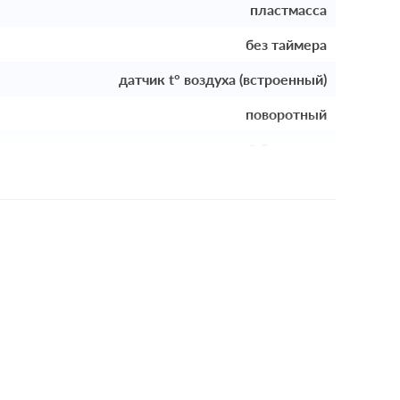
пластмасса
без таймера
датчик t° воздуха (встроенный)
поворотный
механизм с накладкой без рамки
й монтаж, с возможностью накладного монтажа
24В
10А